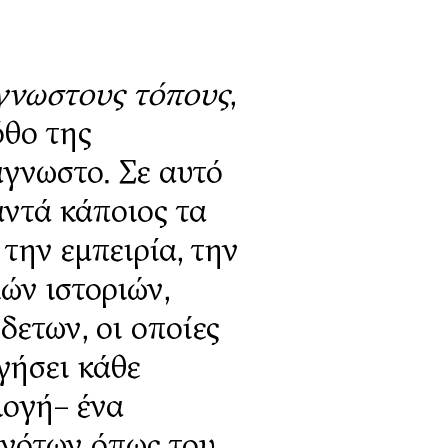
άγνωστους τόπους
,
όθο της
άγνωστο. Σε αυτό
αντά κάποιος τα
την εμπειρία, την
ών ιστοριών,
δετων, οι οποίες
γήσει κάθε
λογή– ένα
ονότων όπως του