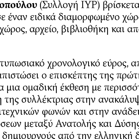
γοπούλου
(Συλλογή IYP) βρίσκετα
 σε έναν ειδικά διαμορφωμένο χώ
χώρος, αρχείο, βιβλιοθήκη και α
ντυπωσιακό χρονολογικό εύρος, α
απιστώσει ο επισκέπτης της πρώτ
ια μια ομαδική έκθεση με περισσό
η της συλλέκτριας στην ανακάλυψ
τεχνικών φωνών και στην ανάδε
σεων μεταξύ Ανατολής και Δύσης
ες δημιουργούς από την ελληνική 