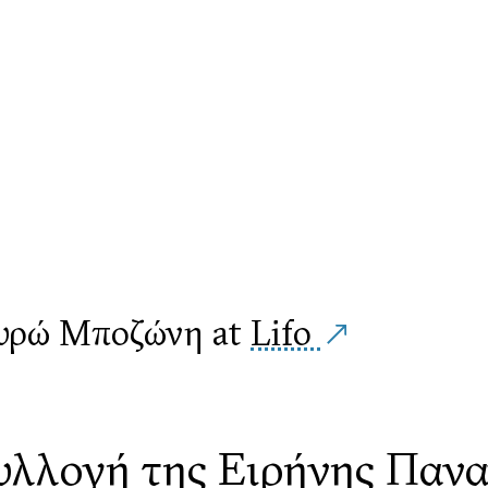
γυρώ Μποζώνη at
Lifo
υλλογή της Ειρήνης Παν