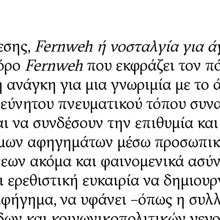
εσης,
Fernweh ή νοσταλγία για 
 όρο
Fernweh
που εκφράζει τον π
 ανάγκη για μια γνωριμία με το 
ρεύνητου πνευματικού τόπου συν
ι να συνδέσουν την επιθυμία και 
ημων αφηγημάτων μέσω προσωπικ
εων ακόμα και φαινομενικά ασύν
 ερεθιστική ευκαιρία να δημιουρ
αφήγημα, να υφάνει –όπως η συλ
όδων και κοινωνικoπολιτικών γεγ